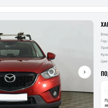
ХА
Вла
Год
Про
Куз
Цве
ПО
П
а