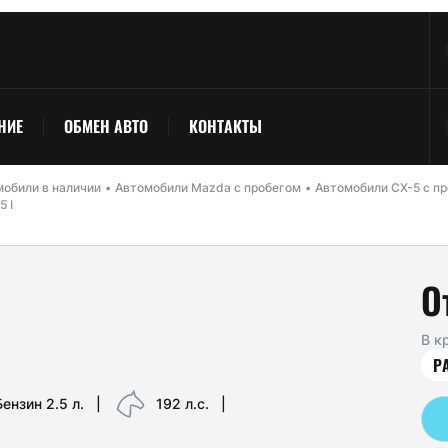
НИЕ
ОБМЕН АВТО
КОНТАКТЫ
обили в наличии
Автомобили Mazda с пробегом
Автомобили CX-5 с п
5 I
О
В к
Р
Бензин 2.5 л.
|
192 л.с.
|