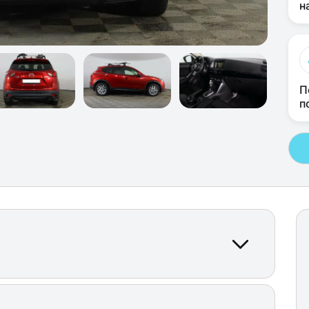
н
П
п