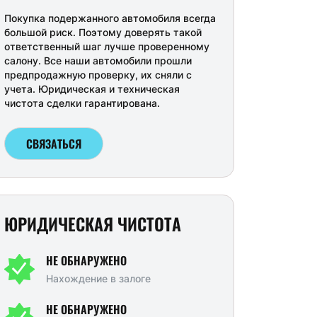
Покупка подержанного автомобиля всегда
большой риск. Поэтому доверять такой
ответственный шаг лучше проверенному
салону. Все наши автомобили прошли
предпродажную проверку, их сняли с
учета. Юридическая и техническая
чистота сделки гарантирована.
СВЯЗАТЬСЯ
ЮРИДИЧЕСКАЯ ЧИСТОТА
Volkswagen TIGUAN, 2019 г.
Nissan X-Trail, 2018 г.
НЕ ОБНАРУЖЕНО
Нахождение в залоге
6 км
Автомат
85437 км
Вариатор
93
дорожник 5 дв.
Внедорожник 5 дв.
л.
150л.с.
НЕ ОБНАРУЖЕНО
2.5 л.
171л.с.
2