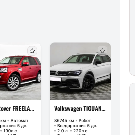
Land Rover FREELANDER, 2014 г.
Volkswagen TIGUAN, 2018 г.
 км
Автомат
86745 км
Робот
8343
рожник 5 дв.
Внедорожник 5 дв.
Вне
190л.с.
2.0 л.
220л.с.
1.4 