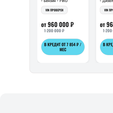
Бензин
FWD
Дизел
VIN ПРОВЕРЕН
VIN П
от 960 000 ₽
от 9
1 200 000 ₽
1 200
В КРЕДИТ ОТ
7 854 ₽ /
В КР
МЕС