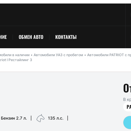
НИЕ
ОБМЕН АВТО
КОНТАКТЫ
обили в наличии
Автомобили УАЗ с пробегом
Автомобили PATRIOT с п
riot I Рестайлинг 3
О
В к
Р
Бензин 2.7 л.
|
135 л.с.
|