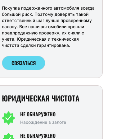
Покупка подержанного автомобиля всегда
большой риск. Поэтому доверять такой
ответственный шаг лучше проверенному
салону. Все наши автомобили прошли
предпродажную проверку, их сняли с
учета. Юридическая и техническая
чистота сделки гарантирована.
СВЯЗАТЬСЯ
ЮРИДИЧЕСКАЯ ЧИСТОТА
Great Wall Hover H5, 2013 г.
Great Wall Hover H5, 2013 г.
УА
НЕ ОБНАРУЖЕНО
Нахождение в залоге
00 км
Механика
176352 км
Механика
71
дорожник 5 дв.
Внедорожник 5 дв.
 л.
127л.с.
НЕ ОБНАРУЖЕНО
2.4 л.
127л.с.
2