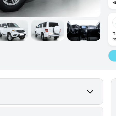
н
П
п