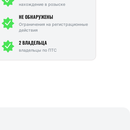
зин
4WD
Бензин
4WD
нахождение в розыске
 ПРОВЕРЕН
VIN ПРОВЕРЕН
НЕ ОБНАРУЖЕНЫ
Ограничения на регистрационные
592 000 ₽
от 600 000 ₽
о
действия
 000 ₽
750 000 ₽
2 ВЛАДЕЛЬЦА
КРЕДИТ ОТ
владельцы по ПТС
4 843 ₽ /
В КРЕДИТ ОТ
4 909 ₽ /
МЕС
МЕС