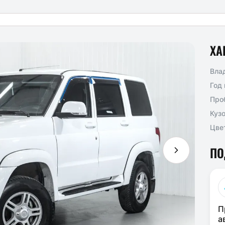
ХА
Вла
Год
Про
Куз
Цве
ПО
П
а