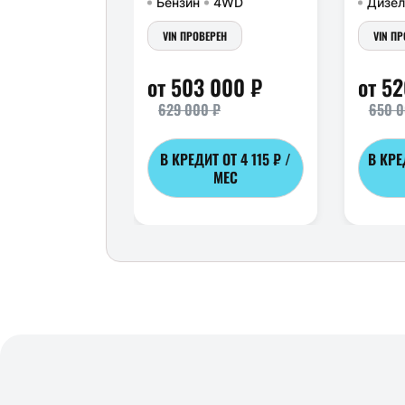
Бензин
4WD
Дизел
VIN ПРОВЕРЕН
VIN П
от 503 000 ₽
от 5
629 000 ₽
650 0
В КРЕДИТ ОТ
4 115 ₽ /
В КРЕ
МЕС